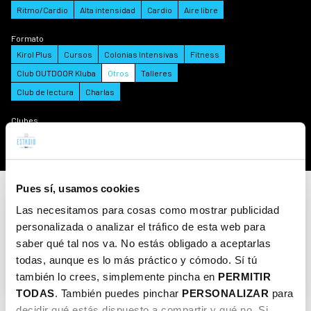
Ritmo/Cardio
Alta intensidad
Cardio
Aire libre
Formato
Kirol Plus
Cursos
Colonias Intensivas
Fitness
Club OUTDOOR Kluba
Otros
Talleres
Club de lectura
Charlas
Clubes
Clubes
Pues sí, usamos cookies
Las necesitamos para cosas como mostrar publicidad
personalizada o analizar el tráfico de esta web para
¡Mójate! / Busti zaitez!
saber qué tal nos va. No estás obligado a aceptarlas
todas, aunque es lo más práctico y cómodo. Sí tú
Verano
Agua
Otros
también lo crees, simplemente pincha en
PERMITIR
TODAS
. También puedes pinchar
PERSONALIZAR
para
decidir qué estás dispuesto a compartir y qué no. Si