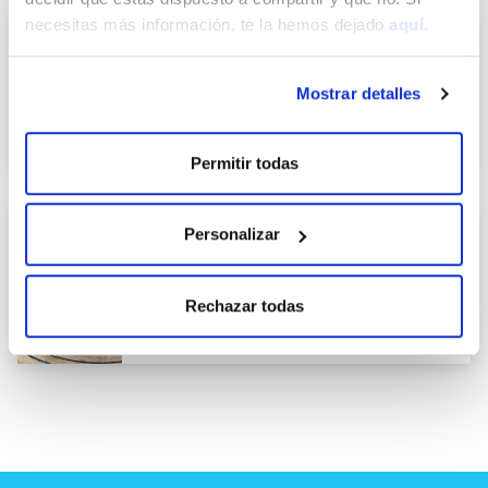
necesitas más información, te la hemos dejado
aquí.
Juegos en el Agua
Mostrar detalles
Temporada
Infantil
Inclusivas
Agua
Otros
Permitir todas
Personalizar
Saltos de trampolín - Apertura plataforma
10m
Verano
Infantil
Junior
+16
Agua
Aire libre
Rechazar todas
Otros