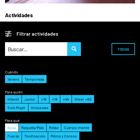
Actividades
Filtrar actividades
TODAS
Cuándo
Verano
Temporada
Para quién
Infantil
Junior
+16
+18
+45
Silver +60
Solo Mujer
Inclusivas
Para qué
Agua
Raqueta/Pala
Relax
Cuerpo-mente
Fuerza
Tonificación
Ritmo y Córeos